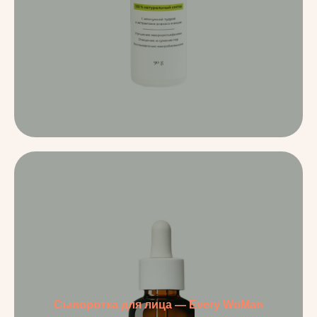
Сыворотка для лица — Every WoMan