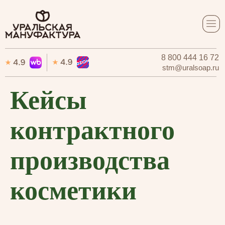
8 800 444 16 72
8 800 444 16 72
stm@uralsoap.ru
stm@uralsoap.ru
Кейсы
контрактного
производства
косметики