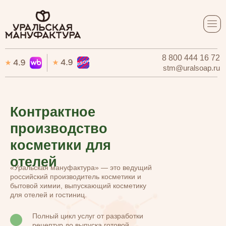
8 800 444 16 72
8 800 444 16 72
stm@uralsoap.ru
stm@uralsoap.ru
Контрактное
производство
косметики для
отелей
«Уральская мануфактура» — это ведущий
российский производитель косметики и
бытовой химии, выпускающий косметику
для отелей и гостиниц.
Полный цикл услуг от разработки
рецептур до выпуска готовой