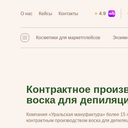
О нас
О нас
Кейсы
Кейсы
Контакты
Контакты
Косметики для маркетплейсов
Косметики для маркетплейсов
Энзимн
Энзимн
Контрактное произ
воска для депиляц
Компания «Уральская мануфактура» более 15 
контрактным производством воска для депиляц