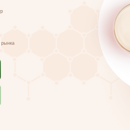
ур
и рынка