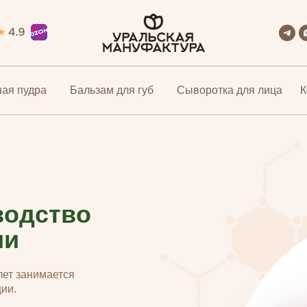
ая пудра
ая пудра
Бальзам для губ
Бальзам для губ
Сыворотка для лица
Сыворотка для лица
К
К
водство
ии
лет занимается
ии.