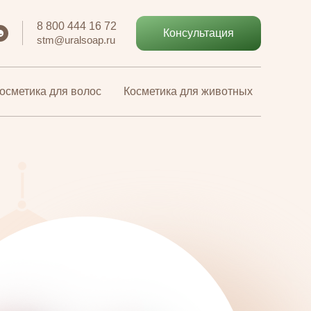
8 800 444 16 72
8 800 444 16 72
Консультация
Консультация
stm@uralsoap.ru
stm@uralsoap.ru
осметика для волос
осметика для волос
Косметика для животных
Косметика для животных