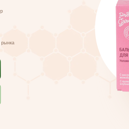
ур
и рынка