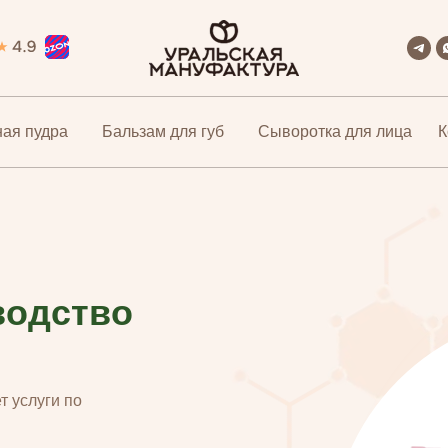
ая пудра
ая пудра
Бальзам для губ
Бальзам для губ
Сыворотка для лица
Сыворотка для лица
К
К
водство
 услуги по