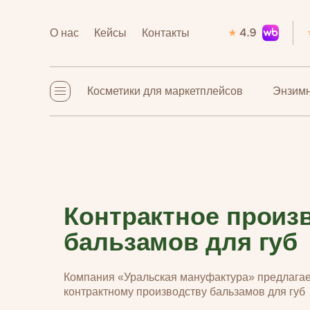
О нас
О нас
Кейсы
Кейсы
Контакты
Контакты
Косметики для маркетплейсов
Косметики для маркетплейсов
Энзимн
Энзимн
Контрактное произ
бальзамов для губ
Компания «Уральская мануфактура» предлагает
контрактному производству бальзамов для губ