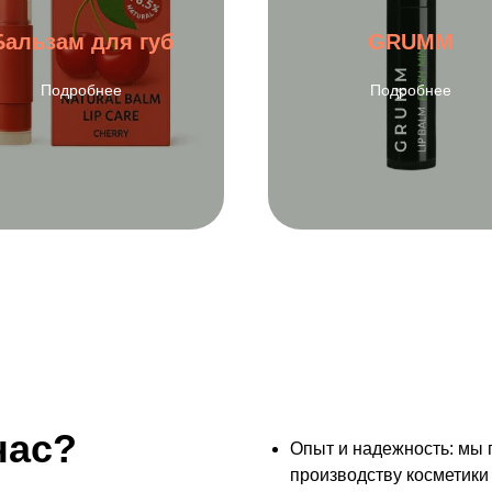
Бальзам для губ
GRUMM
Подробнее
Подробнее
нас?
Опыт и надежность: мы 
производству косметики 