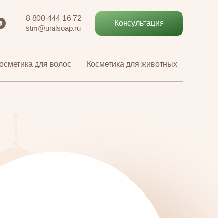
8 800 444 16 72
8 800 444 16 72
Консультация
Консультация
stm@uralsoap.ru
stm@uralsoap.ru
осметика для волос
осметика для волос
Косметика для животных
Косметика для животных