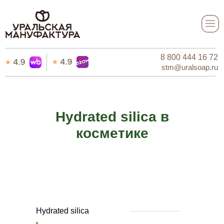
8 800 444 16 72
8 800 444 16 72
stm@uralsoap.ru
stm@uralsoap.ru
Hydrated silica в
косметике
Hydrated silica